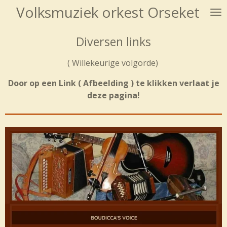
Volksmuziek orkest Orseket
Ga
direct
naar
Diversen links
de
hoofdinhoud
( Willekeurige volgorde)
Door op een Link ( Afbeelding ) te klikken verlaat je
deze pagina!